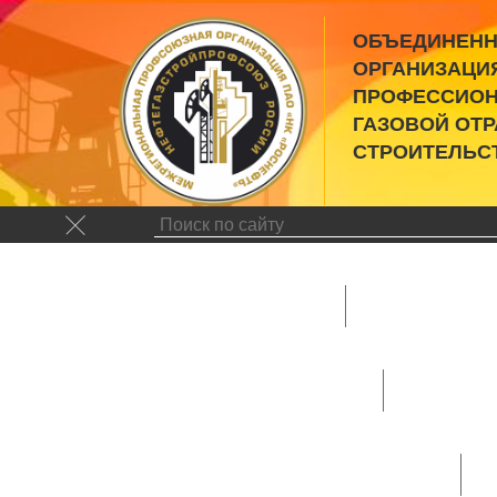
ОБЪЕДИНЕНН
ОРГАНИЗАЦИ
ПРОФЕССИОН
ГАЗОВОЙ ОТ
СТРОИТЕЛЬС
Новости
Руковод
Председател
Фотогалерея
Поздравления
Структура
ОППО Самаранефтегаз
ППО