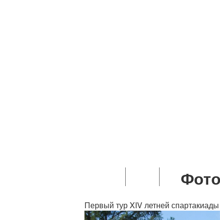
Ипотечное жилищное кред
Техническая инспекц
Основные приемы оказани
Структура молодежно
Фото
Спорт
Контакты
Первый тур XIV летней спартакиады