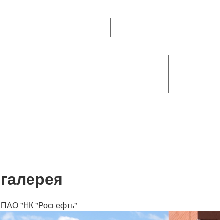
Социальное партнерство
итование молодых работников
Ипотечное кредитование раб
Охрана труда и правовая защита
Охрана труда
Вопросы труд
ия
Уполномоченные по ОТ
Совместные комиссии
Золотые прави
я первой помощи
Наша молодежь
Молодежный совет
го совета
Состав молодежного совета
Положение о Молодежн
галерея
 ПАО "НК "Роснефть"