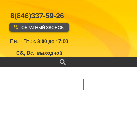
8(846)337-59-26
ОБРАТНЫЙ ЗВОНОК
Пн. – Пт.: с 8:00 до 17:00
Сб., Вс.: выходной
Главная
Об
а
Рабочие комиссии
организации
ики аппарата ОППО
Документы
Фотогалерея
Первый
тур XIV
летней
спартакиады
ПАО "НК