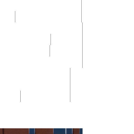
"Роснефть"
отников
Санаторно-курортное лечение
ового законодательства
ла безопасности труда
ом совете
План работы комиссии