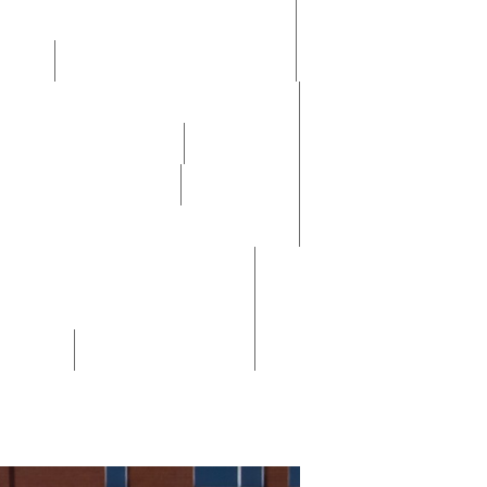
"Роснефть"
отников
Санаторно-курортное лечение
ового законодательства
ла безопасности труда
ом совете
План работы комиссии