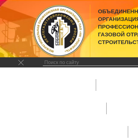
ОБЪЕДИНЕНН
ОРГАНИЗАЦИ
ПРОФЕССИОН
ГАЗОВОЙ ОТ
СТРОИТЕЛЬС
Новости
Руковод
Председател
Фотогалерея
Поздравления
Структура
ОППО Самаранефтегаз
ППО