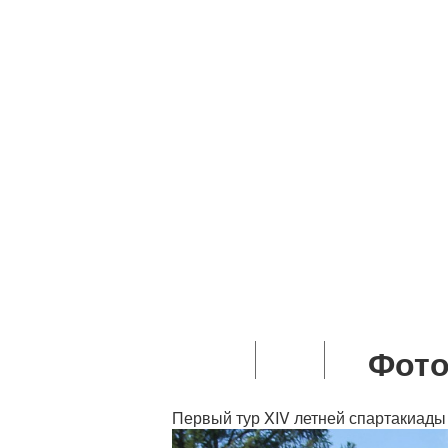
Ипотечное жилищное кред
Техническая инспекц
Основные приемы оказани
Структура молодежно
Фото
Спорт
Контакты
Первый тур XIV летней спартакиады