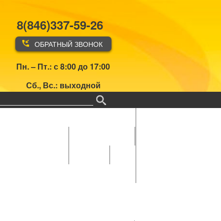
8(846)337-59-26
ОБРАТНЫЙ ЗВОНОК
Пн. – Пт.: с 8:00 до 17:00
Сб., Вс.: выходной
Главная
Об
а
Рабочие комиссии
организации
ики аппарата ОППО
Документы
Фотогалерея
Первый
тур XIV
летней
спартакиады
ПАО "НК