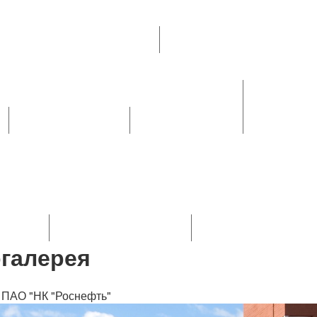
Социальное партнерство
итование молодых работников
Ипотечное кредитование раб
Охрана труда и правовая защита
Охрана труда
Вопросы труд
ия
Уполномоченные по ОТ
Совместные комиссии
Золотые прави
я первой помощи
Наша молодежь
Молодежный совет
го совета
Состав молодежного совета
Положение о Молодежн
галерея
 ПАО "НК "Роснефть"