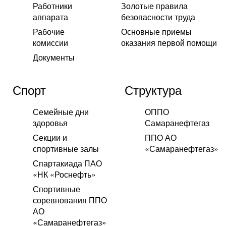
Работники
Золотые правила
аппарата
безопасности труда
Рабочие
Основные приемы
комиссии
оказания первой помощи
Документы
Спорт
Структура
Семейные дни
ОППО
здоровья
Самаранефтегаз
Секции и
ППО АО
спортивные залы
«Самаранефтегаз»
Спартакиада ПАО
«НК «Роснефть»
Спортивные
соревнования ППО
АО
«Самаранефтегаз»