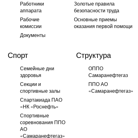
Работники
Золотые правила
аппарата
безопасности труда
Рабочие
Основные приемы
комиссии
оказания первой помощи
Документы
Спорт
Структура
Семейные дни
ОППО
здоровья
Самаранефтегаз
Секции и
ППО АО
спортивные залы
«Самаранефтегаз»
Спартакиада ПАО
«НК «Роснефть»
Спортивные
соревнования ППО
АО
«Самаранефтегаз»