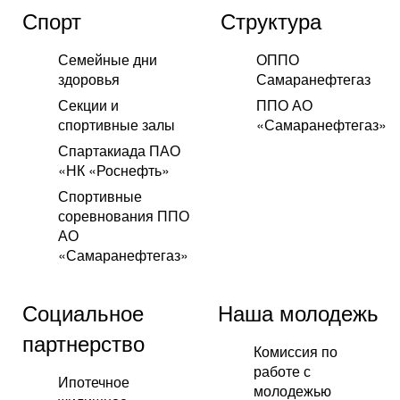
Спорт
Структура
Семейные дни
ОППО
здоровья
Самаранефтегаз
Секции и
ППО АО
спортивные залы
«Самаранефтегаз»
Спартакиада ПАО
«НК «Роснефть»
Спортивные
соревнования ППО
АО
«Самаранефтегаз»
Социальное
Наша молодежь
партнерство
Комиссия по
работе с
Ипотечное
молодежью