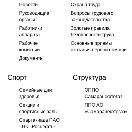
Новости
Охрана труда
Руководящие
Вопросы трудового
органы
законодательства
Работники
Золотые правила
аппарата
безопасности труда
Рабочие
Основные приемы
комиссии
оказания первой помощи
Документы
Спорт
Структура
Семейные дни
ОППО
здоровья
Самаранефтегаз
Секции и
ППО АО
спортивные залы
«Самаранефтегаз»
Спартакиада ПАО
«НК «Роснефть»